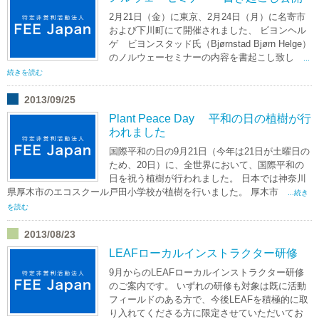
2月21日（金）に東京、2月24日（月）に名寄市
および下川町にて開催されました、 ビヨンヘル
ゲ ビヨンスタッド氏（Bjørnstad Bjørn Helge）
のノルウェーセミナーの内容を書起こし致し
...
続きを読む
2013/09/25
Plant Peace Day 平和の日の植樹が行
われました
国際平和の日の9月21日（今年は21日が土曜日の
ため、20日）に、全世界において、国際平和の
日を祝う植樹が行われました。 日本では神奈川
県厚木市のエコスクール戸田小学校が植樹を行いました。 厚木市
...続き
を読む
2013/08/23
LEAFローカルインストラクター研修
9月からのLEAFローカルインストラクター研修
のご案内です。 いずれの研修も対象は既に活動
フィールドのある方で、今後LEAFを積極的に取
り入れてくださる方に限定させていただいてお